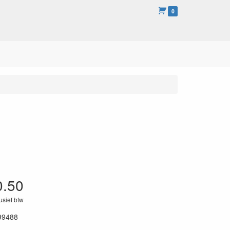
0
0.50
lusief btw
99488