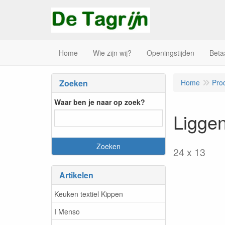
Home
Wie zijn wij?
Openingstijden
Beta
Zoeken
Home
Pro
Waar ben je naar op zoek?
Ligge
24 x 13
Artikelen
Keuken textiel Kippen
I Menso