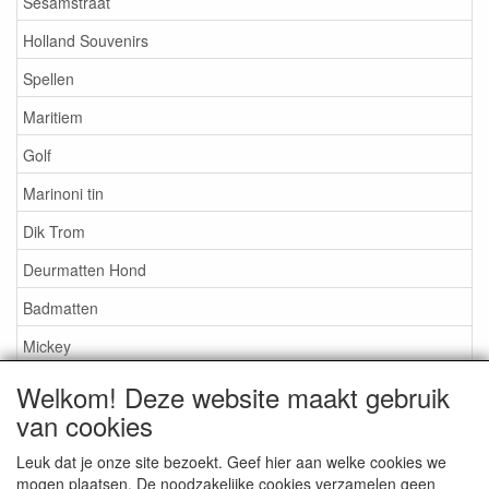
Sesamstraat
Holland Souvenirs
Spellen
Maritiem
Golf
Marinoni tin
Dik Trom
Deurmatten Hond
Badmatten
Mickey
Nijntje
Welkom! Deze website maakt gebruik
van cookies
Snoopy
Overige artikelen
Leuk dat je onze site bezoekt. Geef hier aan welke cookies we
mogen plaatsen. De noodzakelijke cookies verzamelen geen