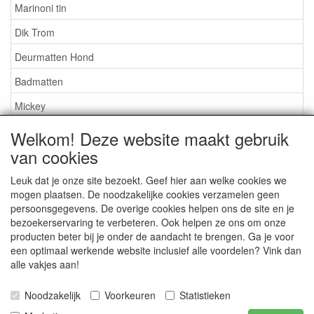
Marinoni tin
Dik Trom
Deurmatten Hond
Badmatten
Mickey
Nijntje
Welkom! Deze website maakt gebruik
van cookies
Snoopy
Overige artikelen
Leuk dat je onze site bezoekt. Geef hier aan welke cookies we
mogen plaatsen. De noodzakelijke cookies verzamelen geen
persoonsgegevens. De overige cookies helpen ons de site en je
Service
bezoekerservaring te verbeteren. Ook helpen ze ons om onze
producten beter bij je onder de aandacht te brengen. Ga je voor
Algemene leveringsvoorwaarden
een optimaal werkende website inclusief alle voordelen? Vink dan
alle vakjes aan!
Ideal
Privacy statement
Noodzakelijk
Voorkeuren
Statistieken