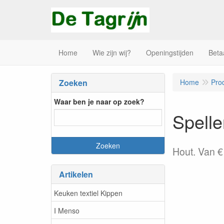
Home
Wie zijn wij?
Openingstijden
Beta
Zoeken
Home
Pro
Waar ben je naar op zoek?
Spell
Hout. Van €
Artikelen
Keuken textiel Kippen
I Menso