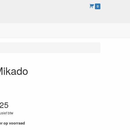
0
Mikado
.25
lusief btw
er op voorraad