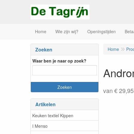
Home
Wie zijn wij?
Openingstijden
Beta
Zoeken
Home
Pro
Waar ben je naar op zoek?
Andro
van € 29,95
Artikelen
Keuken textiel Kippen
I Menso