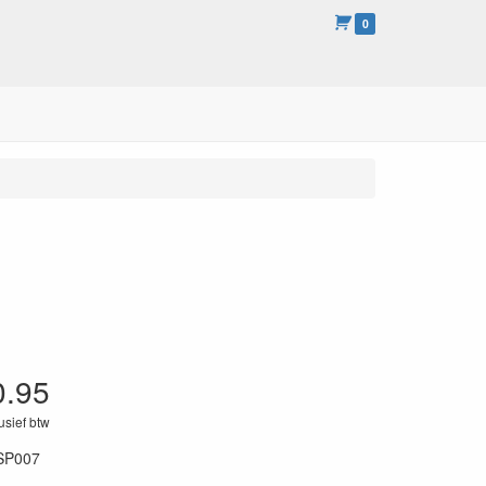
0
0.95
lusief btw
SP007