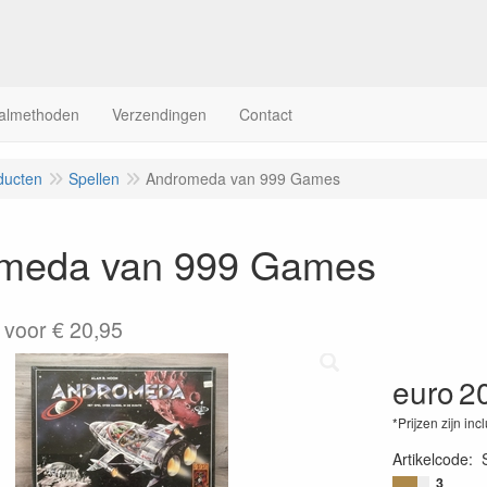
almethoden
Verzendingen
Contact
ducten
Spellen
Andromeda van 999 Games
meda van 999 Games
 voor € 20,95
euro
2
*Prijzen zijn inc
Artikelcode
:
3