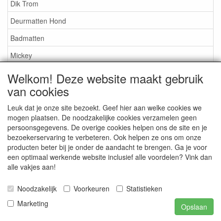
Dik Trom
Deurmatten Hond
Badmatten
Mickey
Nijntje
Welkom! Deze website maakt gebruik
van cookies
Snoopy
Overige artikelen
Leuk dat je onze site bezoekt. Geef hier aan welke cookies we
mogen plaatsen. De noodzakelijke cookies verzamelen geen
persoonsgegevens. De overige cookies helpen ons de site en je
Service
bezoekerservaring te verbeteren. Ook helpen ze ons om onze
producten beter bij je onder de aandacht te brengen. Ga je voor
Algemene leveringsvoorwaarden
een optimaal werkende website inclusief alle voordelen? Vink dan
alle vakjes aan!
Ideal
Privacy statement
Noodzakelijk
Voorkeuren
Statistieken
Marketing
Opslaan