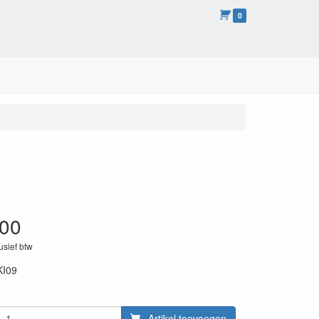
0
.00
lusief btw
KI09
Artikel toevoegen