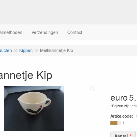
almethoden
Verzendingen
Contact
ducten
Kippen
Melkkannetje Kip
nnetje Kip
euro
5
*Prijzen zijn inc
Artikelcode
:
1
Aantal