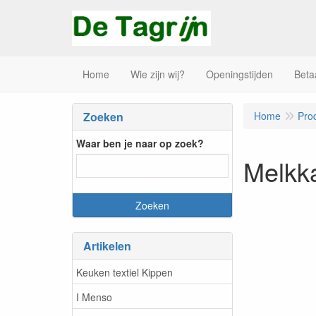
Home
Wie zijn wij?
Openingstijden
Beta
Zoeken
Home
Pro
Waar ben je naar op zoek?
Melkka
Artikelen
Keuken textiel Kippen
I Menso