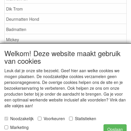
Dik Trom
Deurmatten Hond
Badmatten
Mickey
Nijntje
Welkom! Deze website maakt gebruik
van cookies
Snoopy
Overige artikelen
Leuk dat je onze site bezoekt. Geef hier aan welke cookies we
mogen plaatsen. De noodzakelijke cookies verzamelen geen
persoonsgegevens. De overige cookies helpen ons de site en je
Service
bezoekerservaring te verbeteren. Ook helpen ze ons om onze
producten beter bij je onder de aandacht te brengen. Ga je voor
Algemene leveringsvoorwaarden
een optimaal werkende website inclusief alle voordelen? Vink dan
alle vakjes aan!
Ideal
Privacy statement
Noodzakelijk
Voorkeuren
Statistieken
Marketing
Opslaan