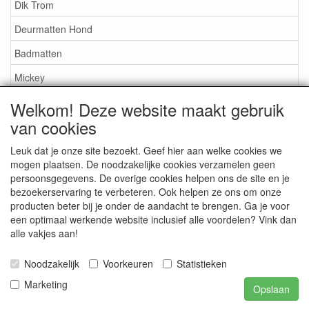
Dik Trom
Deurmatten Hond
Badmatten
Mickey
Nijntje
Welkom! Deze website maakt gebruik
van cookies
Snoopy
Overige artikelen
Leuk dat je onze site bezoekt. Geef hier aan welke cookies we
mogen plaatsen. De noodzakelijke cookies verzamelen geen
persoonsgegevens. De overige cookies helpen ons de site en je
Service
bezoekerservaring te verbeteren. Ook helpen ze ons om onze
producten beter bij je onder de aandacht te brengen. Ga je voor
Algemene leveringsvoorwaarden
een optimaal werkende website inclusief alle voordelen? Vink dan
alle vakjes aan!
Ideal
Privacy statement
Noodzakelijk
Voorkeuren
Statistieken
Marketing
Opslaan