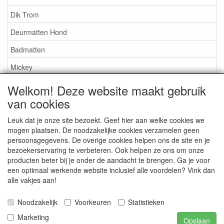
Dik Trom
Deurmatten Hond
Badmatten
Mickey
Nijntje
Welkom! Deze website maakt gebruik
van cookies
Snoopy
Overige artikelen
Leuk dat je onze site bezoekt. Geef hier aan welke cookies we
mogen plaatsen. De noodzakelijke cookies verzamelen geen
persoonsgegevens. De overige cookies helpen ons de site en je
Service
bezoekerservaring te verbeteren. Ook helpen ze ons om onze
producten beter bij je onder de aandacht te brengen. Ga je voor
Algemene leveringsvoorwaarden
een optimaal werkende website inclusief alle voordelen? Vink dan
alle vakjes aan!
Ideal
Privacy statement
Noodzakelijk
Voorkeuren
Statistieken
Marketing
Opslaan